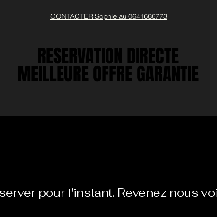
CONTACTER Sophie au 0641688773
RESERVATION DIRECTE
RESERVATION DIRECTE
MEILLEURE OFFRE GARANTIE
MEILLEURE OFFRE GARANTIE
server pour l'instant. Revenez nous voi